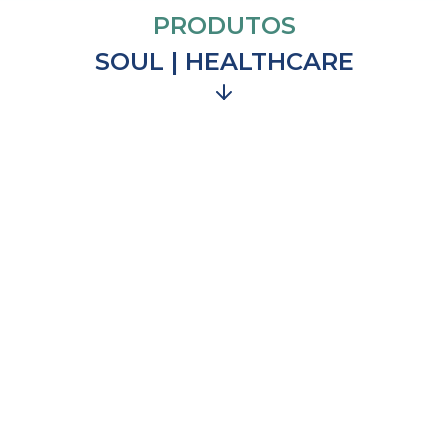
PRODUTOS
SOUL | HEALTHCARE
NOSSO PRODUTO
SOUL.MED
A plataforma
Soul.Med
se destaca como uma fintech no
setor de saúde ao integrar soluções financeiras com a
gestão de serviços da Saúde 5.0. Ela oferece facilidades
como pagamentos digitais, financiamento de consultas,
procedimentos,
emissão e operadora de cartão crédito para
Hospitais e Clínicas.
Agendar Demonstração